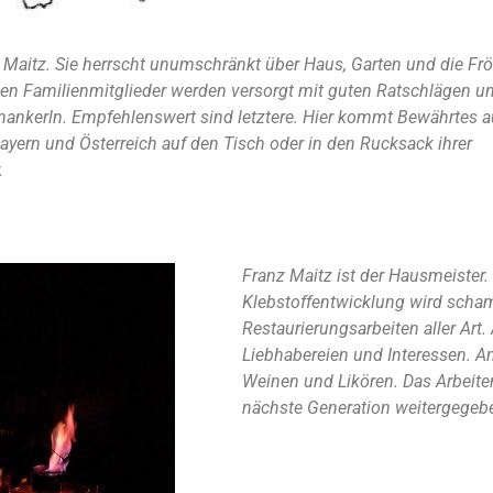
a Maitz. Sie herrscht unumschränkt über Haus, Garten und die Fr
igen Familienmitglieder werden versorgt mit guten Ratschlägen u
ankerln. Empfehlenswert sind letztere. Hier kommt Bewährtes a
ayern und Österreich auf den Tisch oder in den Rucksack ihrer
.
Franz Maitz ist der Hausmeister.
Klebstoffentwicklung wird scham
Restaurierungsarbeiten aller Art.
Liebhabereien und Interessen. A
Weinen und Likören. Das Arbeite
nächste Generation weitergegeb