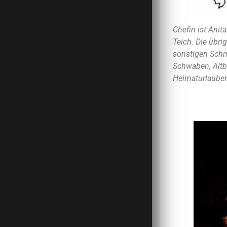
Chefin ist Anit
Teich. Die übr
sonstigen Schm
Schwaben, Altb
Heimaturlauber